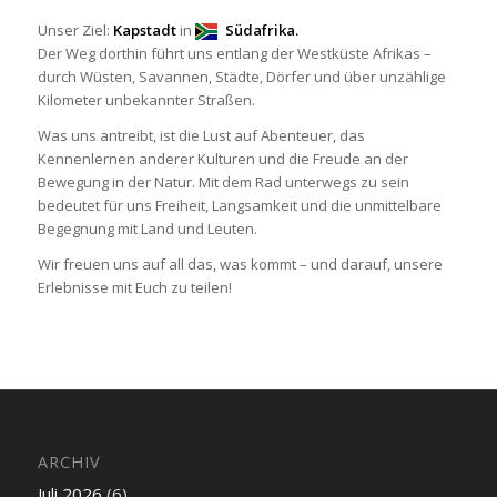
Unser Ziel:
Kapstadt
in
Südafrika.
Der Weg dorthin führt uns entlang der Westküste Afrikas –
durch Wüsten, Savannen, Städte, Dörfer und über unzählige
Kilometer unbekannter Straßen.
Was uns antreibt, ist die Lust auf Abenteuer, das
Kennenlernen anderer Kulturen und die Freude an der
Bewegung in der Natur. Mit dem Rad unterwegs zu sein
bedeutet für uns Freiheit, Langsamkeit und die unmittelbare
Begegnung mit Land und Leuten.
Wir freuen uns auf all das, was kommt – und darauf, unsere
Erlebnisse mit Euch zu teilen!
ARCHIV
Juli 2026
(6)