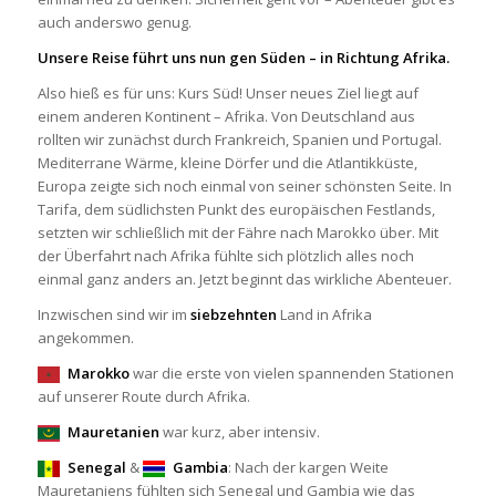
auch anderswo genug.
Unsere Reise führt uns nun gen Süden – in Richtung Afrika.
Also hieß es für uns: Kurs Süd! Unser neues Ziel liegt auf
einem anderen Kontinent – Afrika. Von Deutschland aus
rollten wir zunächst durch Frankreich, Spanien und Portugal.
Mediterrane Wärme, kleine Dörfer und die Atlantikküste,
Europa zeigte sich noch einmal von seiner schönsten Seite. In
Tarifa, dem südlichsten Punkt des europäischen Festlands,
setzten wir schließlich mit der Fähre nach Marokko über. Mit
der Überfahrt nach Afrika fühlte sich plötzlich alles noch
einmal ganz anders an. Jetzt beginnt das wirkliche Abenteuer.
Inzwischen sind wir im
siebzehnten
Land in Afrika
angekommen.
Marokko
war die erste von vielen spannenden Stationen
auf unserer Route durch Afrika.
Mauretanien
war kurz, aber intensiv.
Senegal
&
Gambia
: Nach der kargen Weite
Mauretaniens fühlten sich Senegal und Gambia wie das