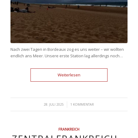
Nach zwei Tagen in Bordeaux zog es uns weiter – wir wollten
endlich ans Meer. Unsere erste Station lag allerdings noch…
Weiterlesen
/
28. JULI 2025
1 KOMMENTAR
FRANKREICH